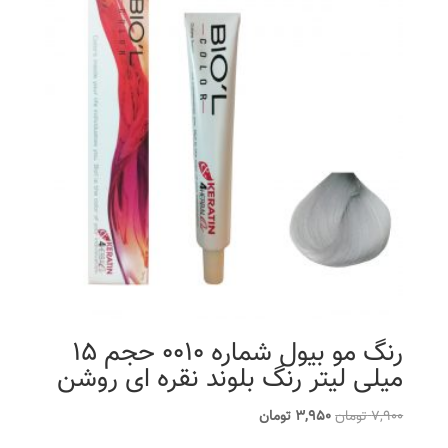
رنگ مو بیول شماره 0010 حجم 15
میلی لیتر رنگ بلوند نقره ای روشن
قیمت
قیمت
7,900
تومان
3,950
تومان
اصلی
فعلی