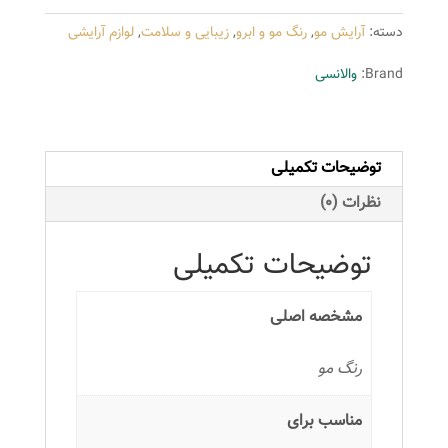
سری
دسته:
آرایش مو
,
رنگ مو و ابرو
,
زیبایی و سلامت
,
لوازم آرایشی
کاکائویی
مدل
Brand:
والانسی
قهوه
ای
کاکائویی
توضیحات تکمیلی
تیره
شماره
نظرات (0)
R3
عدد
توضیحات تکمیلی
مشخصه اصلی
رنگ مو
مناسب برای