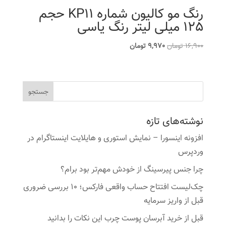
رنگ مو کالیون شماره KP11 حجم
125 میلی لیتر رنگ یاسی
قیمت
قیمت
16,900
تومان
9,970
تومان
اصلی
فعلی
16,900 تومان
9,970 تومان
بود.
است.
نوشته‌های تازه
افزونه اینسورا – نمایش استوری و هایلایت اینستاگرام در
وردپرس
چرا جنس پیرسینگ از خودش مهم‌تر بود برام؟
چک‌لیست افتتاح حساب واقعی فارکس؛ ۱۰ بررسی ضروری
قبل از واریز سرمایه
قبل از خرید آبرسان پوست چرب این نکات را بدانید