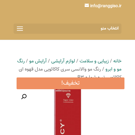
info@ranggiso.ir
انتخاب منو
خانه
/
زیبایی و سلامت
/
لوازم آرایشی
/
آرایش مو
/
رنگ
مو و ابرو
/ رنگ مو والانسی سری کاکائویی مدل قهوه ای
کاکائویی تیره شماره R3
تخفیف!