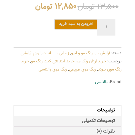
قیمت
قیمت
13,500
تومان
12,850
تومان
اصلی
فعلی
13,500 تومان
12,850 تو
رنگ
افزودن به سبد خرید
بود.
است.
مو
والانسی
سری
دسته:
آرایش مو
,
رنگ مو و ابرو
,
زیبایی و سلامت
,
لوازم آرایشی
طبیعی
برچسب:
خرید ارزان رنگ مو
,
خرید اینترنتی کیت رنگ مو
,
خرید
شماره
رنگ موی بلوند
,
رنگ موی طبیعی
,
رنگ موی والانسی
8.00
رنگ
Brand:
والانسی
بلوند
روشن
قوی
توضیحات
عدد
توضیحات تکمیلی
نظرات (0)