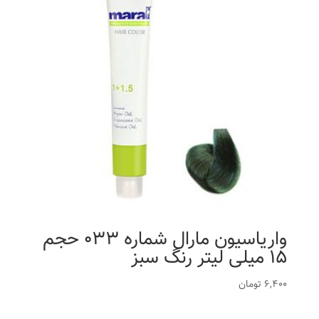
واریاسیون مارال شماره 033 حجم
15 میلی لیتر رنگ سبز
6,400
تومان