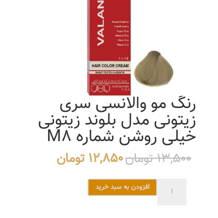
رنگ مو والانسی سری
زیتونی مدل بلوند زیتونی
خیلی روشن شماره M8
قیمت
قیمت
13,500
تومان
12,850
تومان
اصلی
فعلی
13,500 تومان
12,850 تو
رنگ
افزودن به سبد خرید
بود.
است.
مو
والانسی