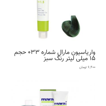
واریاسیون مارال شماره 033 حجم
15 میلی لیتر رنگ سبز
6,400
تومان