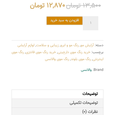
قیمت
قیمت
13,500
تومان
12,870
تومان
اصلی
فعلی
13,500 تومان
12,870 تو
رنگ
افزودن به سبد خرید
بود.
است.
مو
والانسی
سری
دسته:
آرایش مو
,
رنگ مو و ابرو
,
زیبایی و سلامت
,
لوازم آرایشی
دارچینی
برچسب:
خرید رنگ موی دارچینی
,
خرید رنگ موی فانتزی
,
رنگ موی
مدل
اینترنتی
,
رنگ موی بلوند
,
رنگ موی والانسی
بلوند
دارچینی
Brand:
والانسی
تیره
شماره
CW6
توضیحات
عدد
توضیحات تکمیلی
نظرات (0)