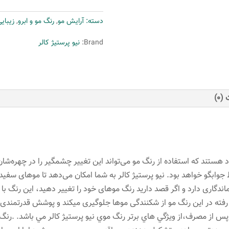
پرستیژکالر
دسته:
آرایش مو
,
رنگ مو و ابرو
,
زیبای
شماره
9.1
Brand:
نیو پرستیژ کالر
حجم
120میلی
لیتر
رنگ
(0)
بلوند
خاکستری
خیلی
روشن
عدد
 جوابگو خواهد بود. نیو پرستیژ کالر به شما امکان می‌دهد تا موهای سفید
فته روی موهایتان ماندگاری دارد و اگر قصد دارید رنگ موهای خود را تغییر دهید، ای
 رفته در این رنگ مو از شکنندگی موها جلوگیری میکند و پوشش قدرتمندی
پس از مصرف،از ويژگي هاي برتر رنگ موي نیو پرستیژ کالر مي باشد. .رنگ م