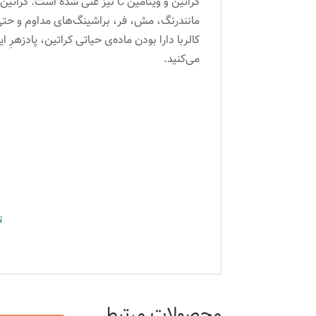
کراتین و ویتامین C نیز غنی ش
مانندرنگ، مش، فر، براشینگ‌های مداوم و حتی ب
کالربا دارا بودن ماده‌ی حیاتی کراتین، پادزهرِ
می‌کنید.
ت
محصولات مرتبط