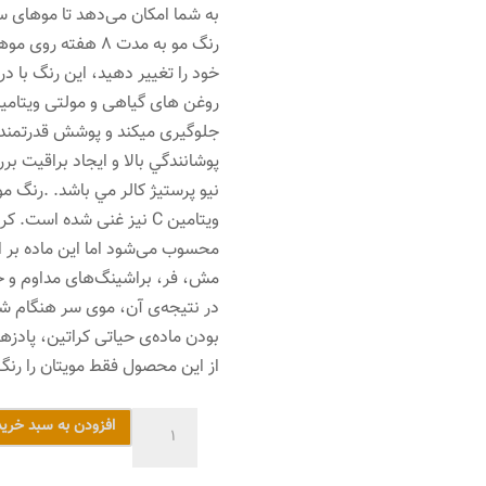
به شما امکان می‌دهد تا موهای س
رنگ مو به مدت 8 هف
خود را تغییر دهید، این رنگ با د
روغن های گیاهی و مولتی ویتامین،
جلوگیری میکند و پوشش قدرتمندی
پوشانندگي بالا و ايجاد براقيت ب
نیو پرستیژ کالر مي باشد. .رنگ مو
ویتامین C نیز غنی شده اس
محسوب می‌شود اما این ماده بر اث
مش، فر، براشینگ‌های مداوم و حتی
در نتیجه‌ی آن، موی سر هنگام شان
بودن ماده‌ی حیاتی کراتین، پادزهر
از این محصول فقط مویتان را رنگ ن
رنگ
افزودن به سبد خرید
مو
نیو