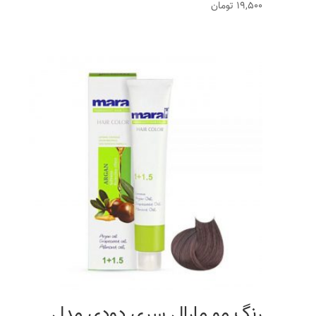
19,500
تومان
رنگ مو مارال سری دودی مدل