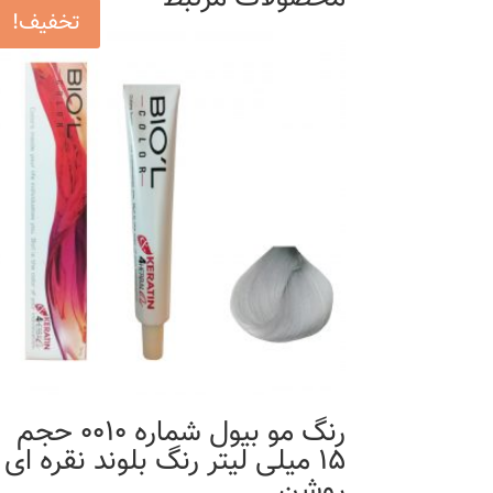
تخفیف!
رنگ مو بیول شماره 0010 حجم
15 میلی لیتر رنگ بلوند نقره ای
روشن