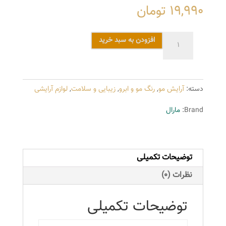
19,990
تومان
رنگ
افزودن به سبد خرید
مو
مارال
سری
دسته:
آرایش مو
,
رنگ مو و ابرو
,
زیبایی و سلامت
,
لوازم آرایشی
طلایی
شماره
Brand:
مارال
7.5
رنگ
بلوند
توضیحات تکمیلی
طلایی
متوسط
نظرات (0)
عدد
توضیحات تکمیلی