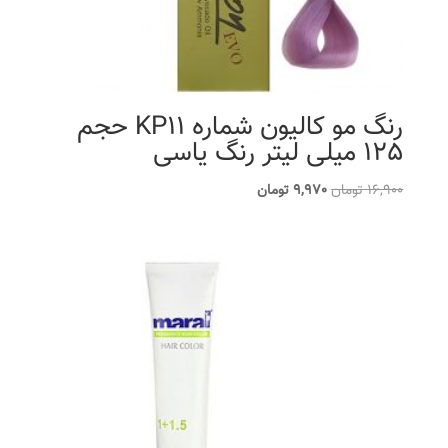
رنگ مو کالیون شماره KP11 حجم
125 میلی لیتر رنگ یاسی
قیمت
قیمت
16,900
تومان
9,970
تومان
اصلی
فعلی
16,900 تومان
9,970 تومان
بود.
است.