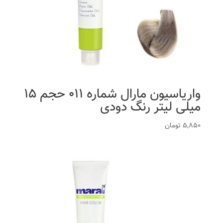
واریاسیون مارال شماره 011 حجم 15
میلی لیتر رنگ دودی
5,850
تومان