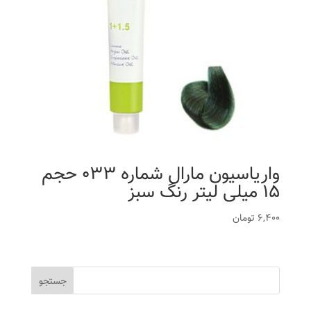
واریاسیون مارال شماره 033 حجم
15 میلی لیتر رنگ سبز
6,400
تومان