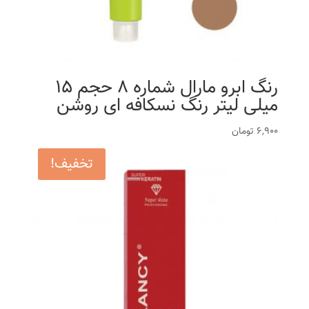
رنگ ابرو مارال شماره 8 حجم 15
میلی لیتر رنگ نسکافه ای روشن
6,900
تومان
تخفیف!