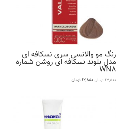
رنگ مو والانسی سری نسکافه ای
مدل بلوند نسکافه ای روشن شماره
WN8
قیمت
قیمت
13,500
تومان
12,850
تومان
اصلی
فعلی
13,500 تومان
12,850 تومان
بود.
است.