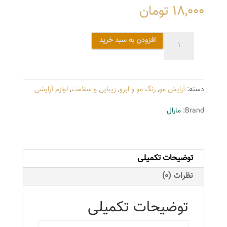
18,000
تومان
رنگ
افزودن به سبد خرید
مو
مارال
سری
دسته:
آرایش مو
,
رنگ مو و ابرو
,
زیبایی و سلامت
,
لوازم آرایشی
طلایی
شماره
Brand:
مارال
6.5
رنگ
بلوند
توضیحات تکمیلی
طلایی
تیره
نظرات (0)
عدد
توضیحات تکمیلی