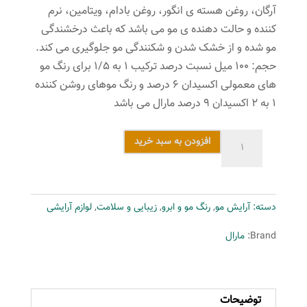
آرگان، روغن هسته ی انگور، روغن بادام، ویتامین، نرم
کننده و حالت دهنده ی مو می باشد که باعث درخشندگی
مو شده و از خشک شدن و شکنندگی مو جلوگیری می کند.
حجم: ۱۰۰ میل نسبت درصد ترکیب ۱ به ۱/۵ برای رنگ مو
های معمولی اکسیدان ۶ درصد و رنگ موهای روشن کننده
۱ به ۲ اکسیدان ۹ درصد مارال می باشد
رنگ
افزودن به سبد خرید
مو
مارال
سری
دسته:
آرایش مو
,
رنگ مو و ابرو
,
زیبایی و سلامت
,
لوازم آرایشی
طبیعی
مدل
Brand:
مارال
بلوند
پلاتینه
خیلی
توضیحات
خیلی