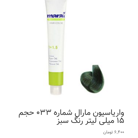
واریاسیون مارال شماره 033 حجم
15 میلی لیتر رنگ سبز
6,400
تومان