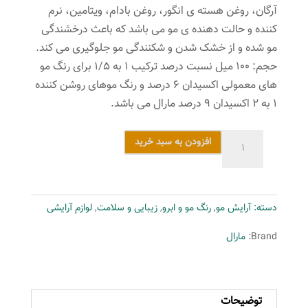
آرگان، روغن هسته ی انگور، روغن بادام، ویتامین، نرم
کننده و حالت دهنده ی مو می باشد که باعث درخشندگی
مو شده و از خشک شدن و شکنندگی مو جلوگیری می کند.
حجم: ۱۰۰ میل نسبت درصد ترکیب ۱ به ۱/۵ برای رنگ مو
های معمولی اکسیدان ۶ درصد و رنگ موهای روشن کننده
۱ به ۲ اکسیدان ۹ درصد مارال می باشد.
رنگ
افزودن به سبد خرید
مو
مارال
سری
دسته:
آرایش مو
,
رنگ مو و ابرو
,
زیبایی و سلامت
,
لوازم آرایشی
زیتونی
مدل
Brand:
مارال
قهوه
ای
زیتونی
توضیحات
روشن