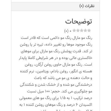
شماره
نظرات (0)
5.3
عدد
توضیحات
)
0
(
0
رنگ مو مارال رنگ مو دائمی است که قادر است
رنگ موجود موها رو تغییر داده، تیره تر یا روشن
تر کند. قدرت پوشش رنگ مو مارال برای موهای
خاکستری عالی بوده و در هر شرایطی کاملا پایدار
است. رنگ مو مارال حاوی روغن آرگان، روغن
هسته ی انگور، روغن بادام، ویتامین، نرم کننده
و حالت دهنده ی مو می باشد که باعث
درخشندگی مو شده و از خشک شدن و شکنندگی
مو جلوگیری می کند. حجم: ۱۰۰ میل نسبت
درصد ترکیب ۱ به ۱/۵ برای رنگ مو های معمولی
اکسیدان ۶ درصد و رنگ موهای روشن کننده ۱ به