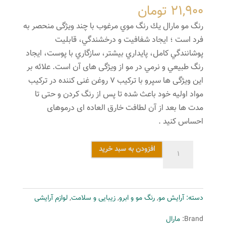
21,900
تومان
رنگ مو مارال يك رنگ موي مرغوب با چند ویژگی منحصر به
فرد است ؛ ايجاد شفافيت و درخشندگي، قابليت
پوشانندگي كامل، پايداري بيشتر، سازگاري با پوست، ايجاد
رنگ طبيعي و نرمي در مو از ویژگی های آن است. علائه بر
این ویژگی ها سپرو با ترکیب 7 روغن غنی کننده در ترکیب
مواد اولیه خود باعث شده تا پس از رنگ کردن و حتی تا
مدت ها بعد از آن لطافت خارق العاده ای درموهای
احساس کنید .
رنگ
افزودن به سبد خرید
مو
شکلاتی
شماره
دسته:
آرایش مو
,
رنگ مو و ابرو
,
زیبایی و سلامت
,
لوازم آرایشی
5.8
حجم
Brand:
مارال