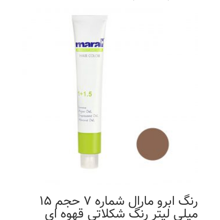
رنگ ابرو مارال شماره 7 حجم 15
میلی لیتر رنگ شکلاتی قهوه ای