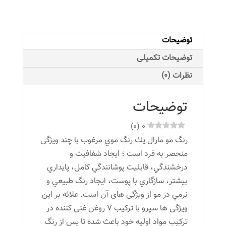
100
میلی
لیتر
توضیحات
رنگ
قهوه
توضیحات تکمیلی
ای
نظرات (0)
شکلاتی
روشن
توضیحات
عدد
)
0
(
0
رنگ مو مارال يك رنگ موي مرغوب با چند ویژگی
منحصر به فرد است ؛ ايجاد شفافيت و
درخشندگي، قابليت پوشانندگي كامل، پايداري
بيشتر، سازگاري با پوست، ايجاد رنگ طبيعي و
نرمي در مو از ویژگی های آن است. علائه بر این
ویژگی ها سپرو با ترکیب 7 روغن غنی کننده در
ترکیب مواد اولیه خود باعث شده تا پس از رنگ