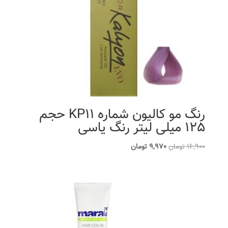
رنگ مو کالیون شماره KP11 حجم
125 میلی لیتر رنگ یاسی
قیمت
قیمت
16,900
تومان
9,970
تومان
اصلی
فعلی
16,900 تومان
9,970 تومان
بود.
است.