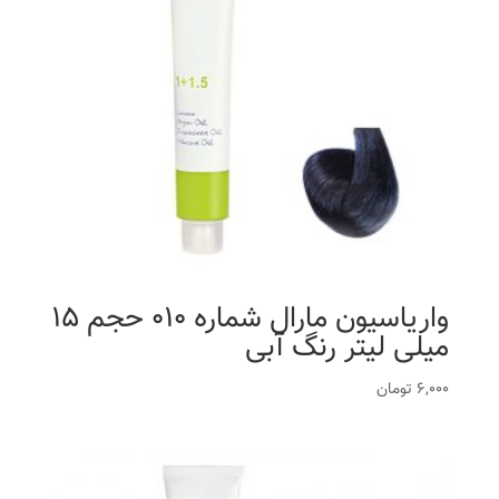
واریاسیون مارال شماره 010 حجم 15
میلی لیتر رنگ آبی
6,000
تومان