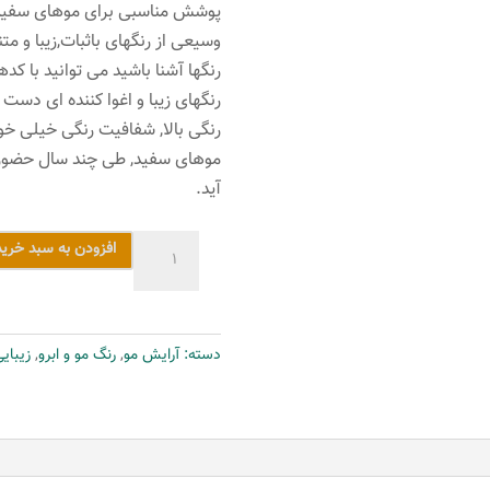
پوشش مناسبی برای موهای سفید ر
وسیعی از رنگهای باثبات,زیبا و م
رنگها آشنا باشید می توانید با کد
رنگهای زیبا و اغوا کننده ای دست
رنگی بالا, شفافیت رنگی خیلی خ
موهای سفید, طی چند سال حضور 
آید.
رنگ
افزودن به سبد خرید
مو
دنی
وان
دسته:
آرایش مو
,
رنگ مو و ابرو
,
زیبای
شماره
10.31
حجم
100
میلی