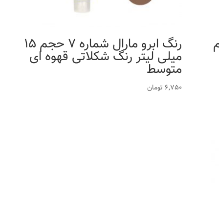
K حجم
رنگ ابرو مارال شماره 7 حجم 15
میلی لیتر رنگ شکلاتی قهوه ای
متوسط
6,750
تومان