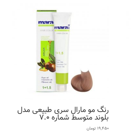
رنگ مو مارال سری طبیعی مدل
بلوند متوسط شماره 7.0
19,450
تومان