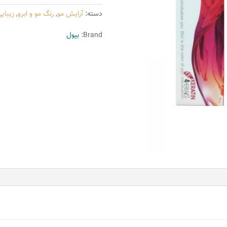
شماره
دسته:
آرایش مو
,
رنگ مو و ابرو
,
زیبای
0023
حجم
Brand:
بیول
15
میلی
لیتر
رنگ
بلوند
بژ
روشن
عدد