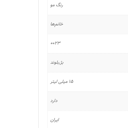
رنگ مو
خانم‌ها
0023
بژ,بلوند
15 میلی لیتر
دارد
ایران