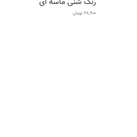
رنگ شنی ماسه ای
28,900
تومان