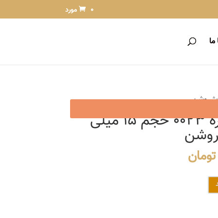
0 مورد
ما
رنگ مو بیول شماره 0023 حجم 15 میلی
 روشن
قیمت
تومان
فعلی
7,7 تومان
4,620 تومان
است.