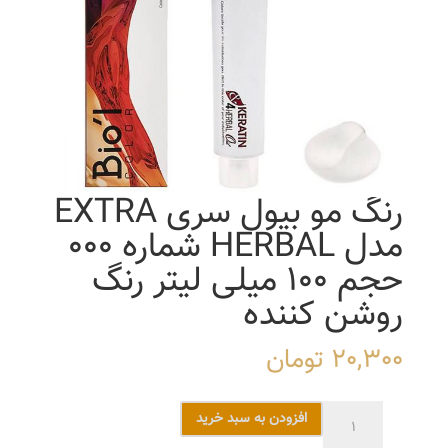
رنگ مو بیول سری EXTRA
مدل HERBAL شماره 000
حجم 100 میلی لیتر رنگ
روشن کننده
20,300
تومان
رنگ
افزودن به سبد خرید
مو