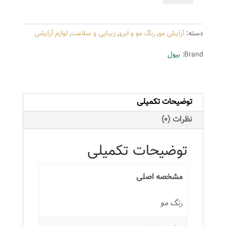
بیول
سری
دسته:
آرایش مو
,
رنگ مو و ابرو
,
زیبایی و سلامت
,
لوازم آرایشی
EXTRA
مدل
Brand:
بیول
HERBAL
شماره
000
توضیحات تکمیلی
حجم
100
نظرات (0)
میلی
لیتر
توضیحات تکمیلی
رنگ
روشن
مشخصه اصلی
کننده
عدد
رنگ مو