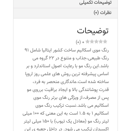
توضیحات تکمیلی
نظرات (0)
توضیحات
)
0
(
0
رنگ موی اسکالیم ساخت کشور ایتالیا شامل 91
رنگ طبیعی،جذاب و متنوع در 22 گروه می
باشد.این رنگ مو با رعایت اصول استاندارد و بر
اساس پیشرفته ترین روش های علمی روز اروپا
ساخته شده است.ماندگاری منحصر به فرد،
قدرت پوشانندگی بالا و ایجاد براقیت برروی مو
پس از مصرف،از ویژگی های برتر رنگ موی
اسکالیم می باشد.نسبت ترکیب رنگ موی
اسکالیم 1 به 1.5 است به این معنی که 100 میلی
لیتر رنگ مو (معادل یک تیوب) با 150 میلی لیتر
اکسیدان ترکیب می شود. در داخل جعبه ی این