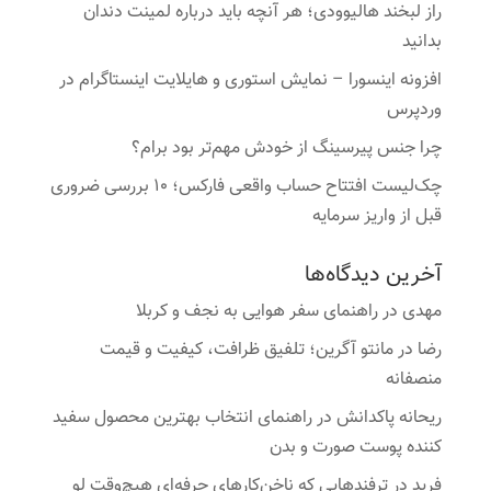
راز لبخند هالیوودی؛ هر آنچه باید درباره لمینت دندان
بدانید
افزونه اینسورا – نمایش استوری و هایلایت اینستاگرام در
وردپرس
چرا جنس پیرسینگ از خودش مهم‌تر بود برام؟
چک‌لیست افتتاح حساب واقعی فارکس؛ ۱۰ بررسی ضروری
قبل از واریز سرمایه
آخرین دیدگاه‌ها
مهدی
در
راهنمای سفر هوایی به نجف و کربلا
رضا
در
مانتو آگرین؛ تلفیق ظرافت، کیفیت و قیمت
منصفانه
ریحانه پاکدانش
در
راهنمای انتخاب بهترین محصول سفید
کننده پوست صورت و بدن
فرید
در
ترفندهایی که ناخن‌کارهای حرفه‌ای هیچ‌وقت لو