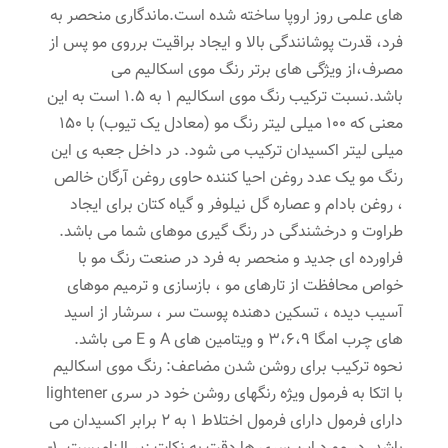
های علمی روز اروپا ساخته شده است.ماندگاری منحصر به
فرد، قدرت پوشانندگی بالا و ایجاد براقیت برروی مو پس از
مصرف،از ویژگی های برتر رنگ موی اسکالیم می
باشد.نسبت ترکیب رنگ موی اسکالیم 1 به 1.5 است به این
معنی که 100 میلی لیتر رنگ مو (معادل یک تیوب) با 150
میلی لیتر اکسیدان ترکیب می شود. در داخل جعبه ی این
رنگ مو یک عدد روغن احیا کننده حاوی روغن آرگان خالص
، روغن بادام و عصاره گل نیلوفر و گیاه کتان برای ایجاد
طراوت و درخشندگی در رنگ گیری موهای شما می باشد.
فراورده ای جدید و منحصر به فرد در صنعت رنگ مو با
خواص محافظت از تارهای مو ، بازسازی و ترمیم موهای
آسیب دیده ، تسکین دهنده پوست سر ، سرشار از اسید
های چرب امگا 3،6،9 و ویتامین های A و E می باشد.
نحوه ترکیب برای روشن شدن مضاعف: رنگ موی اسکالیم
با اتکا به فرمول ویژه رنگهای روشن خود در سری lightener
دارای فرمول دارای فرمول اختلاط 1 به 2 برابر اکسیدان می