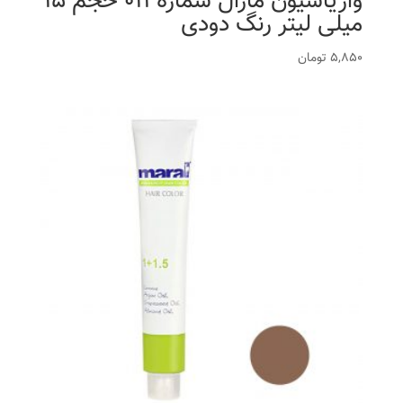
واریاسیون مارال شماره 011 حجم 15
میلی لیتر رنگ دودی
5,850
تومان