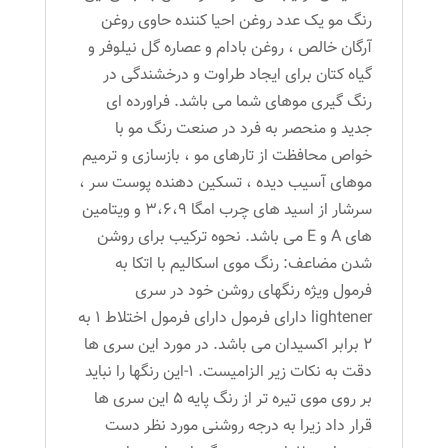
رنگ مو یک عدد روغن احیا کننده حاوی روغن
آرگان خالص ، روغن بادام و عصاره گل نیلوفر و
گیاه کتان برای ایجاد طراوت و درخشندگی در
رنگ گیری موهای شما می باشد. فراورده ای
جدید و منحصر به فرد در صنعت رنگ مو با
خواص محافظت از تارهای مو ، بازسازی و ترمیم
موهای آسیب دیده ، تسکین دهنده پوست سر ،
سرشار از اسید های چرب امگا 3،6،9 و ویتامین
های A و E می باشد. نحوه ترکیب برای روشن
شدن مضاعف: رنگ موی اسکالیم با اتکا به
فرمول ویژه رنگهای روشن خود در سری
lightener دارای فرمول دارای فرمول اختلاط 1 به
2 برابر اکسیدان می باشد. در مورد این سری ها
دقت به نکات زیر الزامیست. 1-این رنگها را نباید
بر روی موی تیره تر از رنگ پایه 5 این سری ها
قرار داد زیرا به درجه روشنی مورد نظر دست