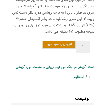
باشد. در مورد این سری ها دقت به نکات زیر الزامیست. 1-
این رنگها را نباید بر روی موی تیره تر از رنگ پایه 5 این
سری ها قرار داد زیرا به درجه روشنی مورد نظر دست نمی
یابید. 2- این سری رنگ باید با دو برابر اکسیدان حجم40
(%12) ترکیب گشته و مدت زمان مورد نیاز برای رسیدن به
نتیجه مطلوب 45 دقیقه می باشد.
رنگ
افزودن به سبد خرید
مو
اسکالیم
مدل
دسته:
آرایش مو
,
رنگ مو و ابرو
,
زیبایی و سلامت
,
لوازم آرایشی
Keratin
Argan
Brand:
اسکالیم
Oil
شماره
7.0
توضیحات
عدد