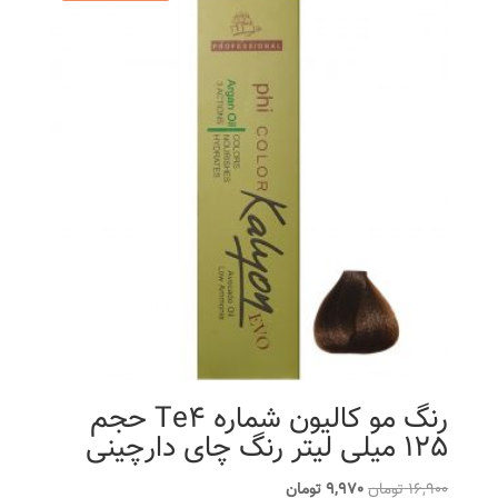
رنگ مو کالیون شماره Te4 حجم
125 میلی لیتر رنگ چای دارچینی
قیمت
قیمت
16,900
تومان
9,970
تومان