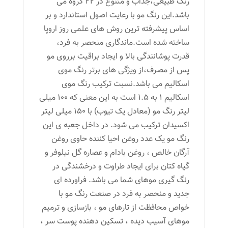
رنگ طبیعی،جذاب و متنوع در 22 گروه می
باشد.این رنگ مو با رعایت اصول استاندارد و بر
اساس پیشرفته ترین روش های علمی روز اروپا
ساخته شده است.ماندگاری منحصر به فرد،
قدرت پوشانندگی بالا و ایجاد براقیت برروی مو
پس از مصرف،از ویژگی های برتر رنگ موی
اسکالیم می باشد.نسبت ترکیب رنگ موی
اسکالیم 1 به 1.5 است به این معنی که 100 میلی
لیتر رنگ مو (معادل یک تیوب) با 150 میلی لیتر
اکسیدان ترکیب می شود. در داخل جعبه ی این
رنگ مو یک عدد روغن احیا کننده حاوی روغن
آرگان خالص ، روغن بادام و عصاره گل نیلوفر و
گیاه کتان برای ایجاد طراوت و درخشندگی در
رنگ گیری موهای شما می باشد. فراورده ای
جدید و منحصر به فرد در صنعت رنگ مو با
خواص محافظت از تارهای مو ، بازسازی و ترمیم
موهای آسیب دیده ، تسکین دهنده پوست سر ،