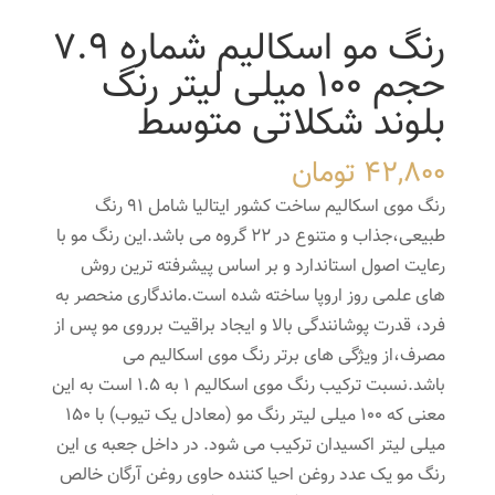
رنگ مو اسکالیم شماره 7.9
حجم 100 میلی لیتر رنگ
بلوند شکلاتی متوسط
42,800
تومان
رنگ موی اسکالیم ساخت کشور ایتالیا شامل 91 رنگ
طبیعی،جذاب و متنوع در 22 گروه می باشد.این رنگ مو با
رعایت اصول استاندارد و بر اساس پیشرفته ترین روش
های علمی روز اروپا ساخته شده است.ماندگاری منحصر به
فرد، قدرت پوشانندگی بالا و ایجاد براقیت برروی مو پس از
مصرف،از ویژگی های برتر رنگ موی اسکالیم می
باشد.نسبت ترکیب رنگ موی اسکالیم 1 به 1.5 است به این
معنی که 100 میلی لیتر رنگ مو (معادل یک تیوب) با 150
میلی لیتر اکسیدان ترکیب می شود. در داخل جعبه ی این
رنگ مو یک عدد روغن احیا کننده حاوی روغن آرگان خالص