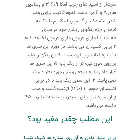
سرشار از اسید های چرب امگا 3،6،9 و ویتامین
های A و E می باشد. نحوه ترکیب برای روشن
شدن مضاعف: رنگ موی اسکالیم با اتکا به
فرمول ویژه رنگهای روشن خود در سری
lightener دارای فرمول دارای فرمول اختلاط 1 به
2 برابر اکسیدان می باشد. در مورد این سری ها
دقت به نکات زیر الزامیست. 1-این رنگها را نباید
بر روی موی تیره تر از رنگ پایه 5 این سری ها
قرار داد زیرا به درجه روشنی مورد نظر دست
نمی یابید. 2- این سری رنگ باید با دو برابر
اکسیدان حجم40 (%12) ترکیب گشته و مدت
زمان مورد نیاز برای رسیدن به نتیجه مطلوب 45
دقیقه می باشد.
این مطلب چقدر مفید بود؟
برای امتیاز دادن به آن روی ستاره ها کلیک کنید!