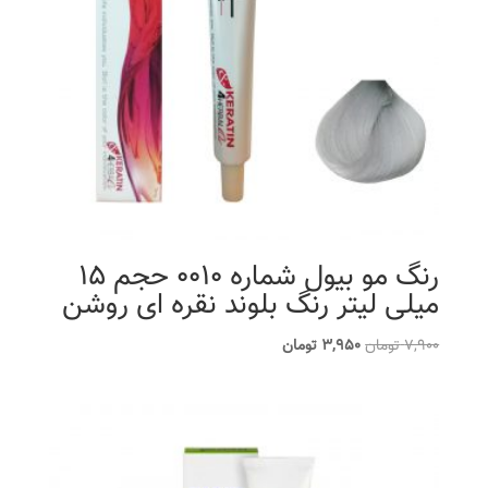
رنگ مو بیول شماره 0010 حجم 15
میلی لیتر رنگ بلوند نقره ای روشن
قیمت
قیمت
7,900
تومان
3,950
تومان
اصلی
فعلی
7,900 تومان
3,950 تومان
بود.
است.