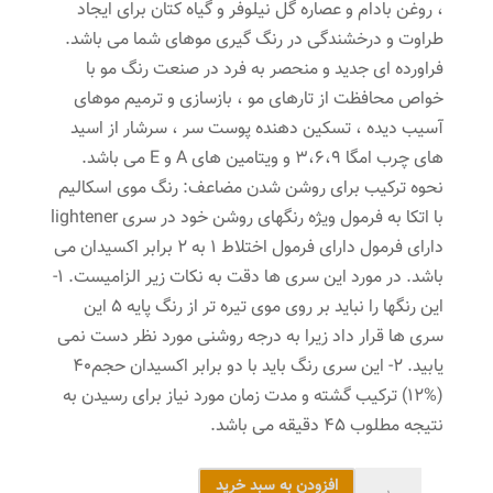
، روغن بادام و عصاره گل نیلوفر و گیاه کتان برای ایجاد
طراوت و درخشندگی در رنگ گیری موهای شما می باشد.
فراورده ای جدید و منحصر به فرد در صنعت رنگ مو با
خواص محافظت از تارهای مو ، بازسازی و ترمیم موهای
آسیب دیده ، تسکین دهنده پوست سر ، سرشار از اسید
های چرب امگا 3،6،9 و ویتامین های A و E می باشد.
نحوه ترکیب برای روشن شدن مضاعف: رنگ موی اسکالیم
با اتکا به فرمول ویژه رنگهای روشن خود در سری lightener
دارای فرمول دارای فرمول اختلاط 1 به 2 برابر اکسیدان می
باشد. در مورد این سری ها دقت به نکات زیر الزامیست. 1-
این رنگها را نباید بر روی موی تیره تر از رنگ پایه 5 این
سری ها قرار داد زیرا به درجه روشنی مورد نظر دست نمی
یابید. 2- این سری رنگ باید با دو برابر اکسیدان حجم40
(%12) ترکیب گشته و مدت زمان مورد نیاز برای رسیدن به
نتیجه مطلوب 45 دقیقه می باشد.
رنگ
افزودن به سبد خرید