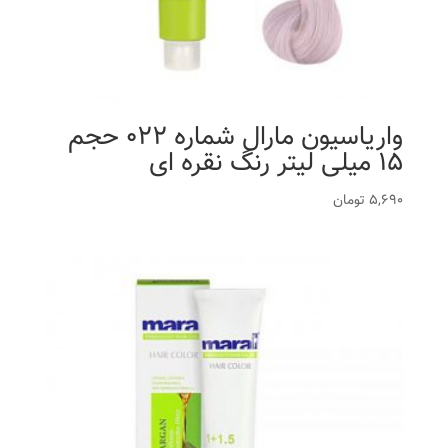
واریاسیون مارال شماره 022 حجم
15 میلی لیتر رنگ نقره ای
5,690
تومان