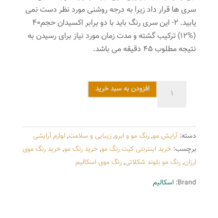
سری ها قرار داد زیرا به درجه روشنی مورد نظر دست نمی
یابید. 2- این سری رنگ باید با دو برابر اکسیدان حجم40
(%12) ترکیب گشته و مدت زمان مورد نیاز برای رسیدن به
نتیجه مطلوب 45 دقیقه می باشد.
رنگ
افزودن به سبد خرید
مو
اسکالیم
شماره
دسته:
آرایش مو
,
رنگ مو و ابرو
,
زیبایی و سلامت
,
لوازم آرایشی
6.9
برچسب:
خرید اینترنتی کیت رنگ مو
,
خرید رنگ مو
,
خرید رنگ موی
رنگ
ارزان
,
رنگ مو بلوند شکلاتی
,
رنگ موی اسکالیم
بلوند
شکلاتی
Brand:
اسکالیم
تیره
عدد