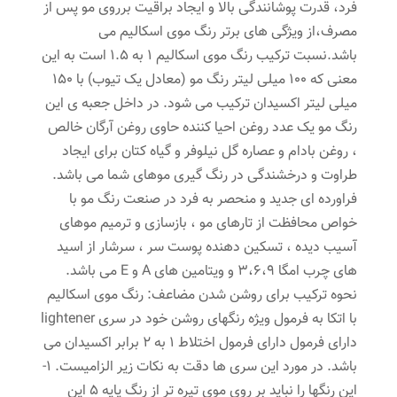
فرد، قدرت پوشانندگی بالا و ایجاد براقیت برروی مو پس از
مصرف،از ویژگی های برتر رنگ موی اسکالیم می
باشد.نسبت ترکیب رنگ موی اسکالیم 1 به 1.5 است به این
معنی که 100 میلی لیتر رنگ مو (معادل یک تیوب) با 150
میلی لیتر اکسیدان ترکیب می شود. در داخل جعبه ی این
رنگ مو یک عدد روغن احیا کننده حاوی روغن آرگان خالص
، روغن بادام و عصاره گل نیلوفر و گیاه کتان برای ایجاد
طراوت و درخشندگی در رنگ گیری موهای شما می باشد.
فراورده ای جدید و منحصر به فرد در صنعت رنگ مو با
خواص محافظت از تارهای مو ، بازسازی و ترمیم موهای
آسیب دیده ، تسکین دهنده پوست سر ، سرشار از اسید
های چرب امگا 3،6،9 و ویتامین های A و E می باشد.
نحوه ترکیب برای روشن شدن مضاعف: رنگ موی اسکالیم
با اتکا به فرمول ویژه رنگهای روشن خود در سری lightener
دارای فرمول دارای فرمول اختلاط 1 به 2 برابر اکسیدان می
باشد. در مورد این سری ها دقت به نکات زیر الزامیست. 1-
این رنگها را نباید بر روی موی تیره تر از رنگ پایه 5 این