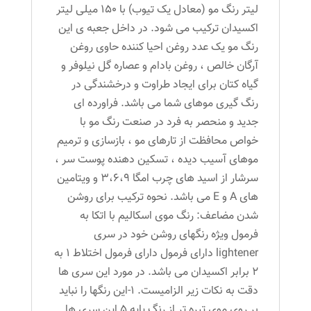
لیتر رنگ مو (معادل یک تیوب) با 150 میلی لیتر
اکسیدان ترکیب می شود. در داخل جعبه ی این
رنگ مو یک عدد روغن احیا کننده حاوی روغن
آرگان خالص ، روغن بادام و عصاره گل نیلوفر و
گیاه کتان برای ایجاد طراوت و درخشندگی در
رنگ گیری موهای شما می باشد. فراورده ای
جدید و منحصر به فرد در صنعت رنگ مو با
خواص محافظت از تارهای مو ، بازسازی و ترمیم
موهای آسیب دیده ، تسکین دهنده پوست سر ،
سرشار از اسید های چرب امگا 3،6،9 و ویتامین
های A و E می باشد. نحوه ترکیب برای روشن
شدن مضاعف: رنگ موی اسکالیم با اتکا به
فرمول ویژه رنگهای روشن خود در سری
lightener دارای فرمول دارای فرمول اختلاط 1 به
2 برابر اکسیدان می باشد. در مورد این سری ها
دقت به نکات زیر الزامیست. 1-این رنگها را نباید
بر روی موی تیره تر از رنگ پایه 5 این سری ها