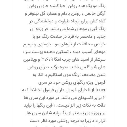
رنگ مو یک عدد روغن احیا کننده حاوی روغن
آرگان خالص ، روغن بادام و عصاره گل نیلوفر و
گیاه کتان برای ایجاد طراوت و درخشندگی در
رنگ گیری موهای شما می باشد. فراورده ای
جدید و منحصر به فرد در صنعت رنگ مو با
خواص محافظت از تارهای مو ، بازسازی و ترمیم
موهای آسیب دیده ، تسکین دهنده پوست سر ،
سرشار از اسید های چرب امگا 3،6،9 و ویتامین
های A و E می باشد. نحوه ترکیب برای روشن
شدن مضاعف: رنگ موی اسکالیم با اتکا به
فرمول ویژه رنگهای روشن خود در سری
lightener دارای فرمول دارای فرمول اختلاط 1 به
2 برابر اکسیدان می باشد. در مورد این سری ها
دقت به نکات زیر الزامیست. 1-این رنگها را نباید
بر روی موی تیره تر از رنگ پایه 5 این سری ها
قرار داد زیرا به درجه روشنی مورد نظر دست