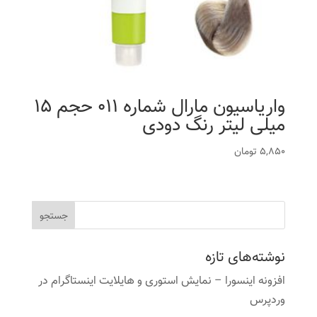
واریاسیون مارال شماره 011 حجم 15
میلی لیتر رنگ دودی
5,850
تومان
نوشته‌های تازه
افزونه اینسورا – نمایش استوری و هایلایت اینستاگرام در
وردپرس