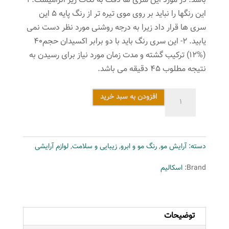
باشد. در مورد این سری ها دقت به نکات زیر الزامیست. 1-
این رنگها را نباید بر روی موی تیره تر از رنگ پایه 5 این
سری ها قرار داد زیرا به درجه روشنی مورد نظر دست نمی
یابید. 2- این سری رنگ باید با دو برابر اکسیدان حجم40
(%12) ترکیب گشته و مدت زمان مورد نیاز برای رسیدن به
نتیجه مطلوب 45 دقیقه می باشد.
رنگ
افزودن به سبد خرید
مو
اسکالیم
شماره
دسته:
آرایش مو
,
رنگ مو و ابرو
,
زیبایی و سلامت
,
لوازم آرایشی
5.8
حجم
Brand:
اسکالیم
100
میلی
لیتر
توضیحات
رنگ