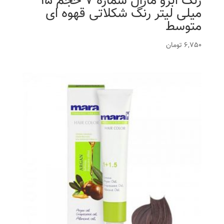
رنگ ابرو مارال شماره 7 حجم 15
میلی لیتر رنگ شکلاتی قهوه ای
متوسط
6,750
تومان