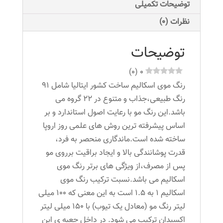
قهوه
توضیحات تکمیلی
ای
نظرات (0)
زیتونی
روشن
توضیحات
عدد
)
0
(
0
رنگ موی اسکالیم ساخت کشور ایتالیا شامل 91
رنگ طبیعی،جذاب و متنوع در 22 گروه می
باشد.این رنگ مو با رعایت اصول استاندارد و بر
اساس پیشرفته ترین روش های علمی روز اروپا
ساخته شده است.ماندگاری منحصر به فرد،
قدرت پوشانندگی بالا و ایجاد براقیت برروی مو
پس از مصرف،از ویژگی های برتر رنگ موی
اسکالیم می باشد.نسبت ترکیب رنگ موی
اسکالیم 1 به 1.5 است به این معنی که 100 میلی
لیتر رنگ مو (معادل یک تیوب) با 150 میلی لیتر
اکسیدان ترکیب می شود. در داخل جعبه ی این