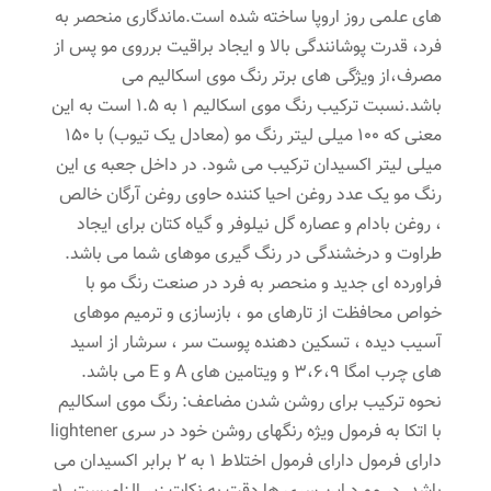
های علمی روز اروپا ساخته شده است.ماندگاری منحصر به
فرد، قدرت پوشانندگی بالا و ایجاد براقیت برروی مو پس از
مصرف،از ویژگی های برتر رنگ موی اسکالیم می
باشد.نسبت ترکیب رنگ موی اسکالیم 1 به 1.5 است به این
معنی که 100 میلی لیتر رنگ مو (معادل یک تیوب) با 150
میلی لیتر اکسیدان ترکیب می شود. در داخل جعبه ی این
رنگ مو یک عدد روغن احیا کننده حاوی روغن آرگان خالص
، روغن بادام و عصاره گل نیلوفر و گیاه کتان برای ایجاد
طراوت و درخشندگی در رنگ گیری موهای شما می باشد.
فراورده ای جدید و منحصر به فرد در صنعت رنگ مو با
خواص محافظت از تارهای مو ، بازسازی و ترمیم موهای
آسیب دیده ، تسکین دهنده پوست سر ، سرشار از اسید
های چرب امگا 3،6،9 و ویتامین های A و E می باشد.
نحوه ترکیب برای روشن شدن مضاعف: رنگ موی اسکالیم
با اتکا به فرمول ویژه رنگهای روشن خود در سری lightener
دارای فرمول دارای فرمول اختلاط 1 به 2 برابر اکسیدان می