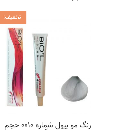
تخفیف!
رنگ مو بیول شماره 0010 حجم