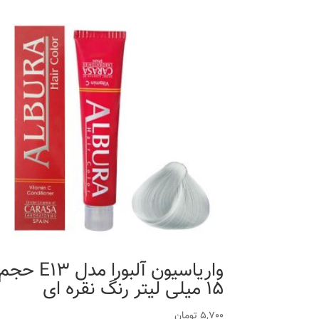
واریاسیون آلبورا مدل E13 حج
15 میلی لیتر رنگ نقره ای
5,700
تومان