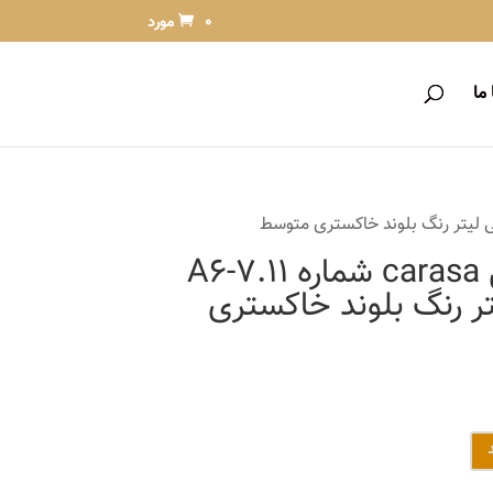
0 مورد
ما
رنگ مو آلبورا مدل carasa شماره A6-7.11
لی لیتر رنگ بلوند خاکستری