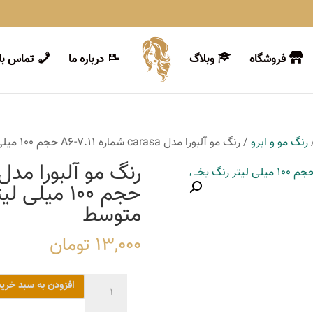
فروشگاه
وبلاگ
درباره ما
تماس با 
رنگ مو و ابرو
/ رنگ مو آلبورا مدل carasa شماره A6-7.11 حجم 100 میلی لیتر رنگ بلوند خاکستری متوسط
حجم 100 می
متوسط
13,000
تومان
رنگ
افزودن به سبد خرید
مو