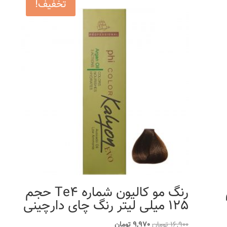
تخفیف!
م
رنگ مو کالیون شماره Te4 حجم
125 میلی لیتر رنگ چای دارچینی
قیمت
قیمت
16,900
تومان
9,970
تومان