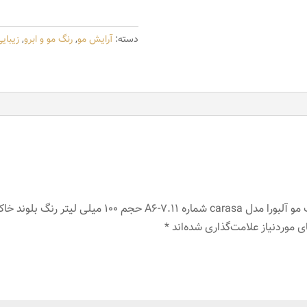
آلبورا
مدل
دسته:
آرایش مو
,
رنگ مو و ابرو
,
زیبای
carasa
شماره
A6-
7.11
حجم
100
میلی
لیتر
رنگ
لیتر رنگ بلوند خاکستری متوسط”
بلوند
 موردنیاز علامت‌گذاری شده‌اند
*
خاکستری
متوسط
عدد