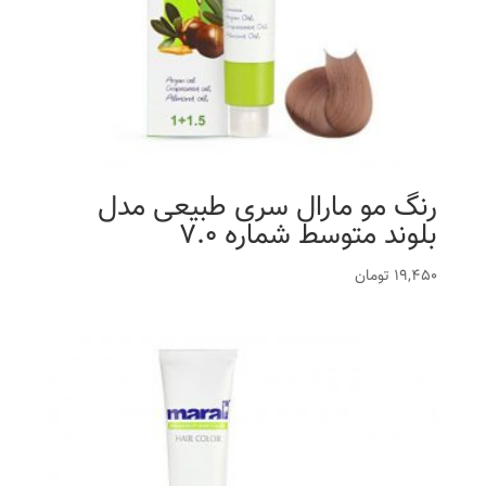
رنگ مو مارال سری طبیعی مدل
بلوند متوسط شماره 7.0
19,450
تومان