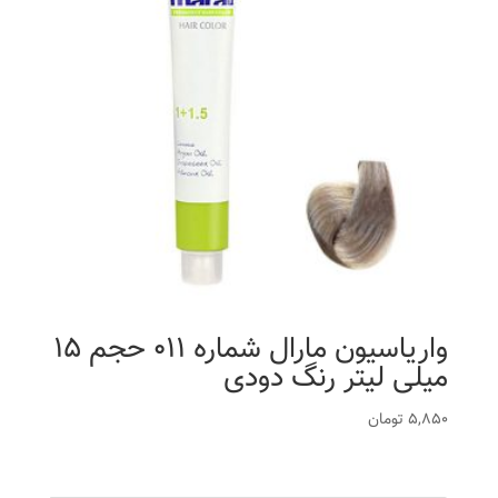
واریاسیون مارال شماره 011 حجم 15
میلی لیتر رنگ دودی
5,850
تومان