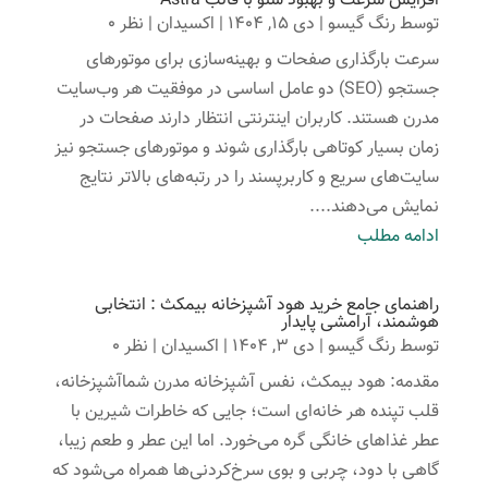
افزایش سرعت و بهبود سئو با قالب Astra
توسط
رنگ گیسو
|
دی 15, 1404
|
اکسیدان
| نظر 0
سرعت بارگذاری صفحات و بهینه‌سازی برای موتورهای
جستجو (SEO) دو عامل اساسی در موفقیت هر وب‌سایت
مدرن هستند. کاربران اینترنتی انتظار دارند صفحات در
زمان بسیار کوتاهی بارگذاری شوند و موتورهای جستجو نیز
سایت‌های سریع و کاربرپسند را در رتبه‌های بالاتر نتایج
نمایش می‌دهند....
ادامه مطلب
راهنمای جامع خرید هود آشپزخانه بیمکث : انتخابی
هوشمند، آرامشی پایدار
توسط
رنگ گیسو
|
دی 3, 1404
|
اکسیدان
| نظر 0
مقدمه: هود بیمکث، نفس آشپزخانه مدرن شماآشپزخانه،
قلب تپنده هر خانه‌ای است؛ جایی که خاطرات شیرین با
عطر غذاهای خانگی گره می‌خورد. اما این عطر و طعم زیبا،
گاهی با دود، چربی و بوی سرخ‌کردنی‌ها همراه می‌شود که