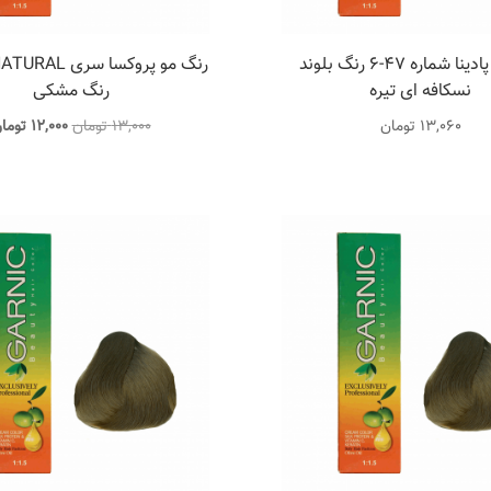
رنگ مو پادینا شماره 47-6 رنگ بلوند
نسکافه ای تیره
رنگ مشکی
قیمت
13,060
تومان
13,000
تومان
12,000
توما
اصلی
13,000 تو
بود.