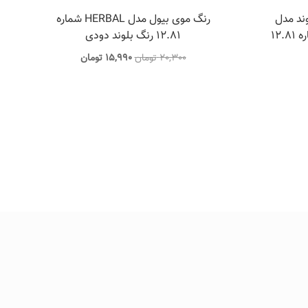
ند مدل
رنگ موی بیول مدل HERBAL شماره
12.
12.81 رنگ بلوند دودی
قیمت
قیمت
20,300
تومان
15,990
تومان
اصلی
فعلی
20,300 تومان
15,990 تومان
بود.
است.