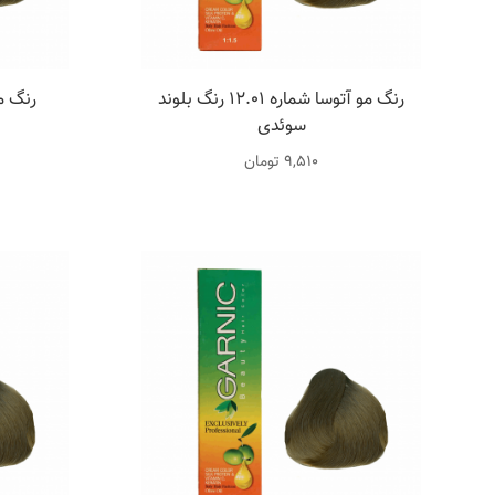
رنگ مو آتوسا شماره 12.01 رنگ بلوند
رنگ م
سوئدی
9,510
تومان