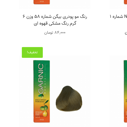
رنگ مو پروکسا سری NATURAL شماره 1
رنگ مو پودری بیگن شماره 58 وزن 6
گرم رنگ مشکی قهوه ای
قیمت
ن
84,000
تومان
فعلی
مان
12,000 تومان
تخفیف!
است.