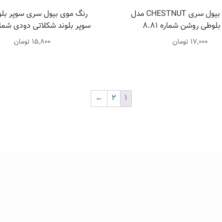
رنگ موی بیول سری CHESTNUT مدل
رنگ موی بیول سری سوپر بلو
بلوطی روشن شماره 8.81
سوپر بلوند شکلاتی دودی شماره 81
17,000
تومان
15,800
تومان
←
2
1