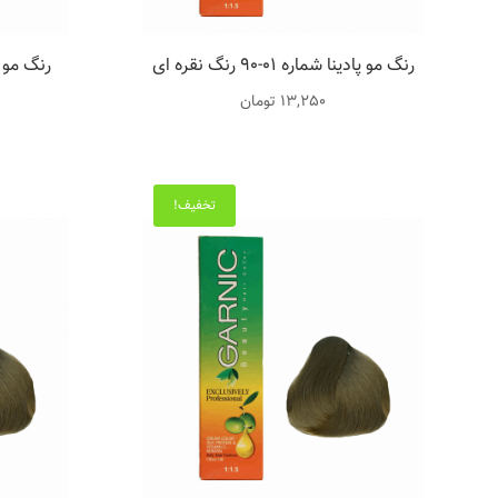
رنگ مو پادینا شماره 01-90 رنگ نقره ای
13,250
تومان
تخفیف!