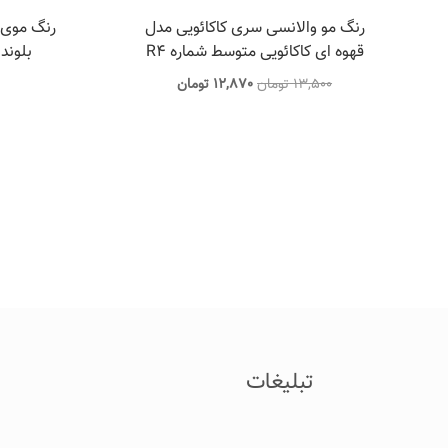
رنگ مو والانسی سری کاکائویی مدل
قهوه ای کاکائویی متوسط شماره R4
بلوند 
قیمت
قیمت
13,500
تومان
12,870
تومان
اصلی
فعلی
13,500 تومان
12,870 تومان
بود.
است.
تبلیغات